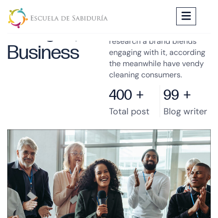
Category :
Research products we
research a brand blends
Business
engaging with it, according
the meanwhile have vendy
cleaning consumers.
400
+
99
+
Total post
Blog writer